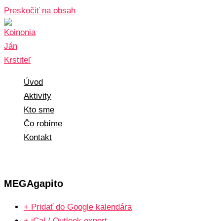
Preskočiť na obsah
Úvod
Aktivity
Kto sme
Čo robíme
Kontakt
MEGAgapito
+ Pridať do Google kalendára
+ iCal / Outlook export