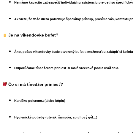
Nemáme kapacitu zabezpečiť individuálnu asistenciu
pre deti so špecifický
Ak viete, že Vaše dieťa potrebuje špeciálny prístup, prosíme vás,
kontaktujte
Je na víkendovke bufet?
Áno, počas víkendovky bude otvorený bufet s možnosťou zakúpiť si kofolu,
Odporúčame tínedžerom priniesť si malé vreckové podľa uváženia.
Čo si má tínedžer priniesť?
Kartičku poistenca (alebo kópiu)
Hygienické potreby (uterák, šampón, sprchový gél…)