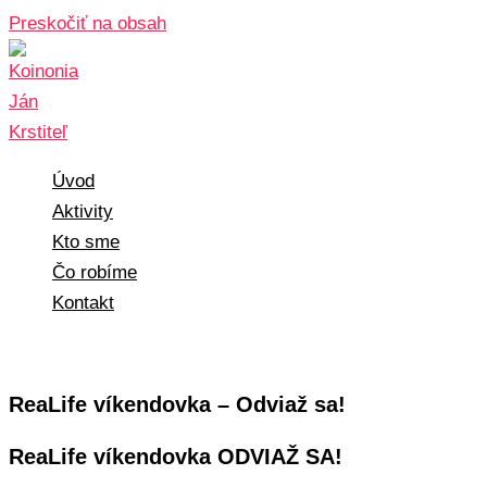
Preskočiť na obsah
Úvod
Aktivity
Kto sme
Čo robíme
Kontakt
ReaLife víkendovka – Odviaž sa!
ReaLife víkendovka ODVIAŽ SA!