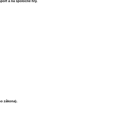
šport a na spoločné hry.
ho zákona).