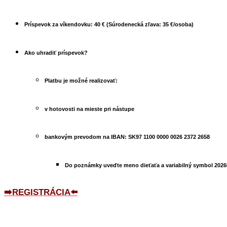
Príspevok za víkendovku:
40 € (Súrodenecká zľava: 35 €/osoba)
Ako uhradiť príspevok?
Platbu je možné realizovať:
v hotovosti na mieste pri nástupe
bankovým prevodom na IBAN:
SK97 1100 0000 0026 2372 2658
Do poznámky uveďte meno dieťaťa a variabilný symbol
2026
➡️REGISTRÁCIA⬅️