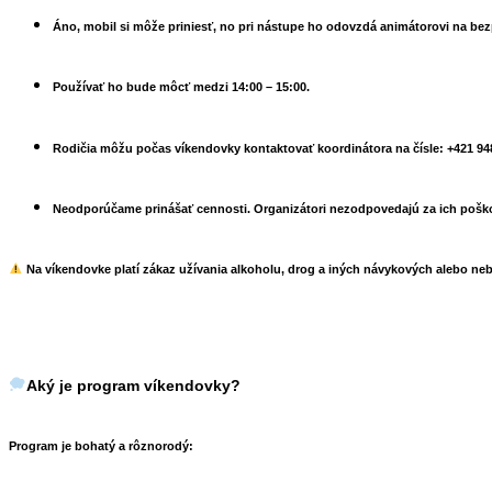
Áno, mobil si môže priniesť, no pri nástupe ho odovzdá animátorovi na be
Používať ho bude môcť medzi 14:00 – 15:00.
Rodičia môžu počas víkendovky kontaktovať koordinátora na čísle:
+421 94
Neodporúčame prinášať cennosti.
Organizátori nezodpovedajú za ich poško
Na víkendovke
platí zákaz užívania alkoholu, drog a iných návykových alebo ne
Aký je program víkendovky?
Program je bohatý a rôznorodý: