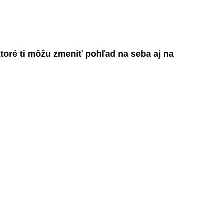
tor
é
ti m
ôžu zmeniť pohľad na seba aj na