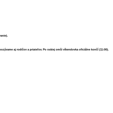
vanie).
zývame aj rodičov a priateľov. Po svätej omši víkendovka oficiálne končí (11:00).