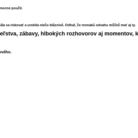
 mocne použil.
ála sa riskovať a urobila niečo blázniv
é
. Odhaľ, že rovnakú odvahu môžeš mať aj ty.
teľstva, zábavy, hlbokých rozhovorov aj momentov, k
ov
é
ho.