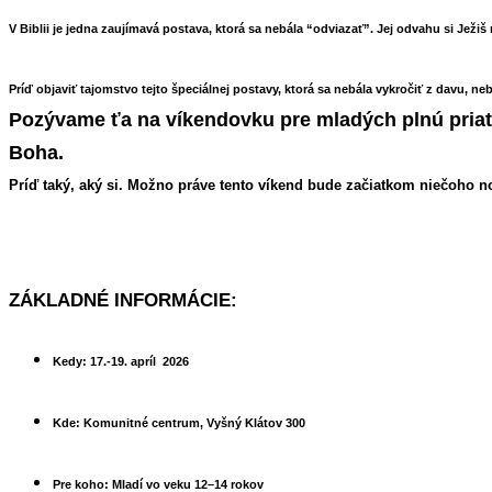
V Biblii je jedna zaujímav
á
postava, ktor
á
sa nebála “odviazať”. Jej odvahu si Ježiš
Príď objaviť tajomstvo tejto špeciálnej postavy, ktorá sa nebála vykročiť z davu, neb
Pozý
vame
ťa na víkendovku pre mladých plnú pria
Boha.
Príď taký, aký si. Mož
no pr
á
ve tento v
íkend bude začiatkom niečoho n
ZÁKLADNÉ INFORMÁCIE:
Kedy:
17.-19. apríl 2026
Kde:
Komunitné centrum, Vyšný Klátov 300
Pre koho:
Mladí vo veku 12–14 rokov