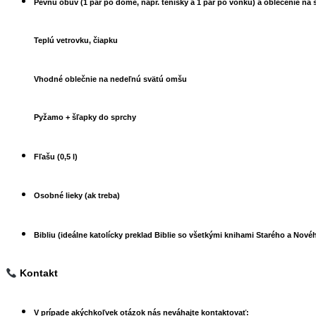
Pevnú obuv (1 pár po dome, napr. tenisky a 1 pár po vonku) a oblečenie na 
Teplú vetrovku, čiapku
Vhodné oblečnie na nedeľnú svätú omšu
Pyžamo + šľapky do sprchy
Fľašu (0,5 l)
Osobné lieky (ak treba)
Bibliu (ideálne katolícky preklad Biblie so všetkými knihami Starého a Nové
Kontakt
V prípade akýchkoľvek otázok nás neváhajte kontaktovať: