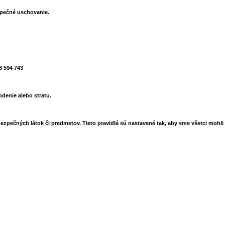
zpečné uschovanie.
8 594 743
denie alebo stratu.
bezpečných látok či predmetov
. Tieto pravidlá sú nastavené tak, aby sme všetci mohli