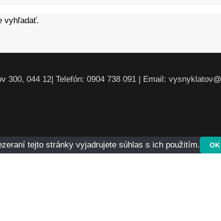
e vyhľadať.
v 300, 044 12| Telefón: 0904 738 091 | Email: vysnyklatov
raní tejto stránky vyjadrujete súhlas s ich použitím.
OK