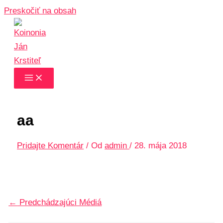
Preskočiť na obsah
aa
Pridajte Komentár
/ Od
admin
/
28. mája 2018
←
Predchádzajúci Médiá