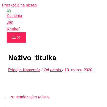
Preskočiť na obsah
Naživo_titulka
Pridajte Komentár
/ Od
admin
/
10. marca 2020
←
Predchádzajúci Médiá