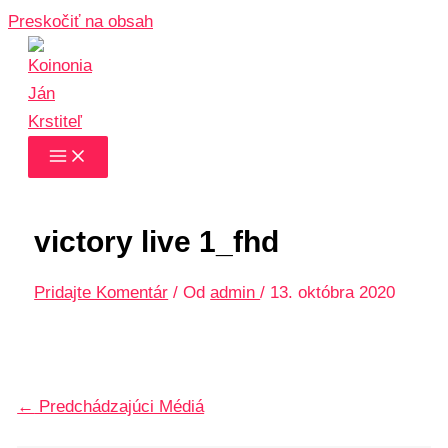
Preskočiť na obsah
victory live 1_fhd
Pridajte Komentár
/ Od
admin
/
13. októbra 2020
←
Predchádzajúci Médiá