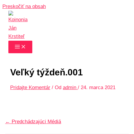
Preskočiť na obsah
Veľký týždeň.001
Pridajte Komentár
/ Od
admin
/
24. marca 2021
←
Predchádzajúci Médiá