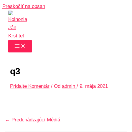
Preskočiť na obsah
q3
Pridajte Komentár
/ Od
admin
/
9. mája 2021
←
Predchádzajúci Médiá