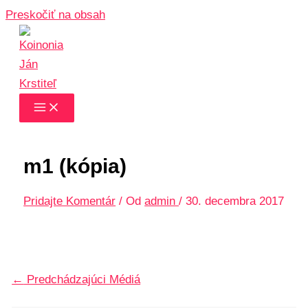
Preskočiť na obsah
m1 (kópia)
Pridajte Komentár
/ Od
admin
/
30. decembra 2017
←
Predchádzajúci Médiá