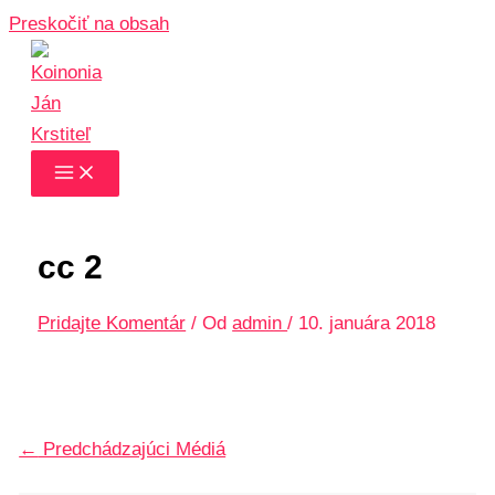
Preskočiť na obsah
cc 2
Pridajte Komentár
/ Od
admin
/
10. januára 2018
←
Predchádzajúci Médiá