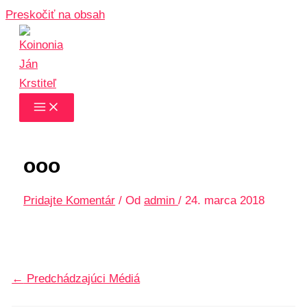
Preskočiť na obsah
ooo
Pridajte Komentár
/ Od
admin
/
24. marca 2018
←
Predchádzajúci Médiá