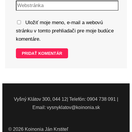
Uložiť moje meno, e-mail a webovú
stránku v tomto prehliadači pre moje budúce
komentáre.
Vyšný Klátov 300, 044 12| Telefón: 0904 738 091 |
Email: vysnyklatov@koinonia.sk
© 2026 Koinonia Ján Krstiteľ