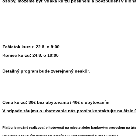
osoby, môžeme byť vďaka kurzu posilnení a povzbudení v úlohác
Začiatok kurzu: 22.8. o 9:00
Koniec kurzu: 24.8. o 19:00
Detailný program bude zverejnený neskôr.
Cena kurzu: 30€ bez ubytovania / 40€ s ubytovaním
V prípade záujmu o ubytovanie nás prosím kontaktujte na čísle
Platbu je možné realizovať v hotovosti na mieste alebo bankovým prevodom na úče
Pri platbe bankovým prevodom prosíme uviesť variabilný symbol 202414.