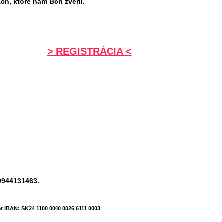
h, ktoré nám Boh zveril.
> REGISTRÁCIA <
 0944131463.
t IBAN: SK24 1100 0000 0026 6111 0003