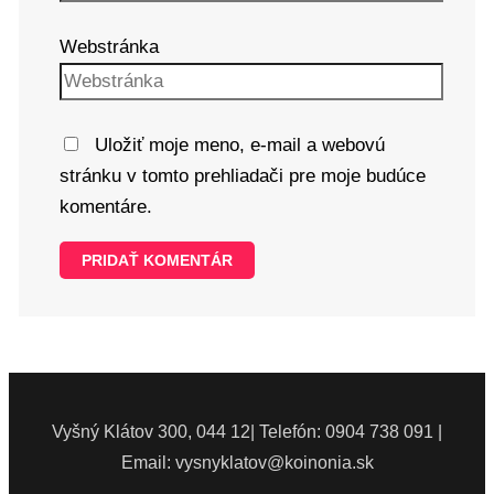
Webstránka
Uložiť moje meno, e-mail a webovú
stránku v tomto prehliadači pre moje budúce
komentáre.
Vyšný Klátov 300, 044 12| Telefón: 0904 738 091 |
Email: vysnyklatov@koinonia.sk