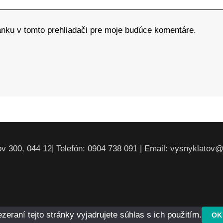
ánku v tomto prehliadači pre moje budúce komentáre.
v 300, 044 12| Telefón: 0904 738 091 | Email: vysnyklatov
raní tejto stránky vyjadrujete súhlas s ich použitím.
OK