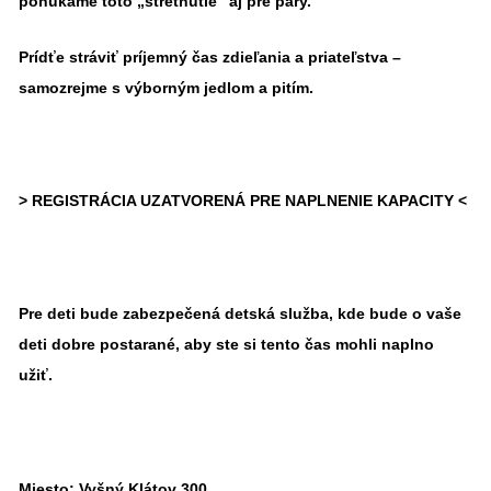
ponúkame toto „stretnutie“ aj pre páry.
Prídťe stráviť príjemný čas zdieľania a priateľstva –
samozrejme s výborným jedlom a pitím.
> REGISTRÁCIA UZATVORENÁ PRE NAPLNENIE KAPACITY <
Pre deti bude zabezpečená detská služba, kde bude o vaše
deti dobre postarané, aby ste si tento čas mohli naplno
užiť.
Miesto:
Vyšný Klátov 300