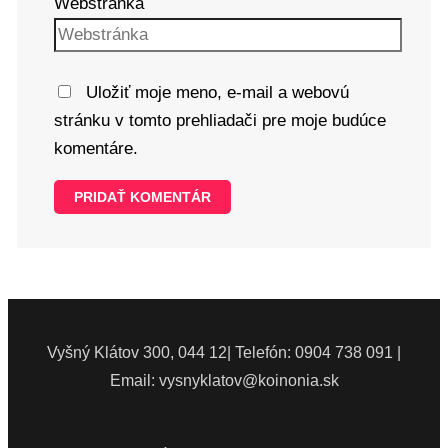
Webstránka
Uložiť moje meno, e-mail a webovú
stránku v tomto prehliadači pre moje budúce
komentáre.
Vyšný Klátov 300, 044 12| Telefón: 0904 738 091 |
Email: vysnyklatov@koinonia.sk