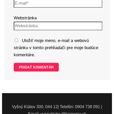
Webstránka
Uložiť moje meno, e-mail a webovú
stránku v tomto prehliadači pre moje budúce
komentáre.
Vyšný Klátov 300, 044 12| Telefón: 0904 738 091 |
Email: vysnyklatov@koinonia.sk