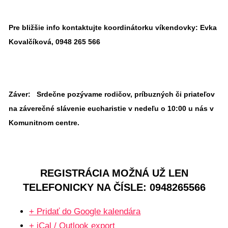
Pre bližšie info kontaktujte koordinátorku víkendovky:
Evka
Kovalčíková, 0948 265 566
Záver:
Srdečne pozývame rodičov, príbuzných či priateľov
na záverečné slávenie eucharistie v nedeľu o 10:00 u nás v
Komunitnom centre.
REGISTRÁCIA MOŽNÁ UŽ LEN
TELEFONICKY NA ČÍSLE: ‭0948265566‬
+ Pridať do Google kalendára
+ iCal / Outlook export