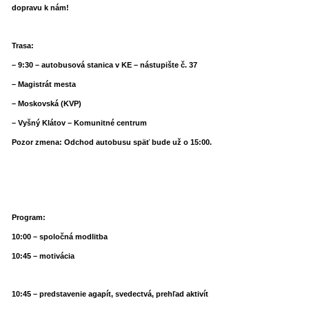
dopravu k nám!
Trasa:
– 9:30 – autobusová stanica v KE – nástupište č. 37
– Magistrát mesta
– Moskovská (KVP)
– Vyšný Klátov – Komunitné centrum
Pozor zmena: Odchod autobusu späť bude už o 15:00.
Program:
10:00 – spoločná modlitba
10:45 – motivácia
10:45 – predstavenie agapít, svedectvá, prehľad aktivít