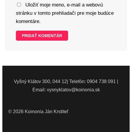
Uložiť moje meno, e-mail a webovú
stránku v tomto prehliadači pre moje budúce
komentáre.
Vyšný Klátov 300, 044 12| Telefón: 0904 738 091 |
Email: vysnyklatov@koinonia.sk
© 2026 Koinonia Ján Krstiteľ