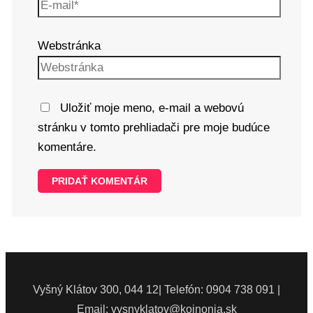
Webstránka
Uložiť moje meno, e-mail a webovú
stránku v tomto prehliadači pre moje budúce
komentáre.
Vyšný Klátov 300, 044 12| Telefón: 0904 738 091 |
Email: vysnyklatov@koinonia.sk