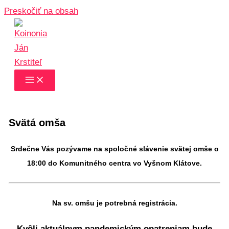
Preskočiť na obsah
Svätá omša
Srdečne Vás pozývame na spoločné slávenie svätej omše o
18:00 do Komunitného centra vo Vyšnom Klátove.
Na sv. omšu je potrebná registrácia.
Kvôli aktuálnym pandemickým opatreniam bude