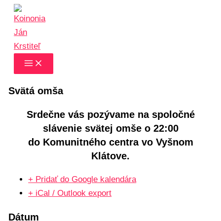
Preskočiť
Name*
E-
Webstránka
na
mail*
obsah
Svätá omša
Srdečne vás pozývame na spoločné
slávenie svätej omše o 22:00
do Komunitného centra vo Vyšnom
Klátove.
+ Pridať do Google kalendára
+ iCal / Outlook export
Dátum