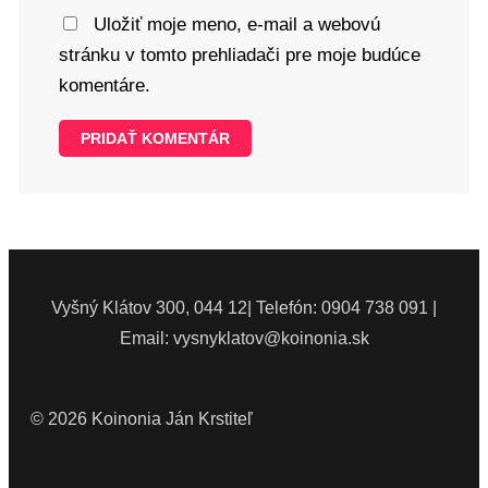
Uložiť moje meno, e-mail a webovú
stránku v tomto prehliadači pre moje budúce
komentáre.
Vyšný Klátov 300, 044 12| Telefón: 0904 738 091 |
Email: vysnyklatov@koinonia.sk
© 2026 Koinonia Ján Krstiteľ