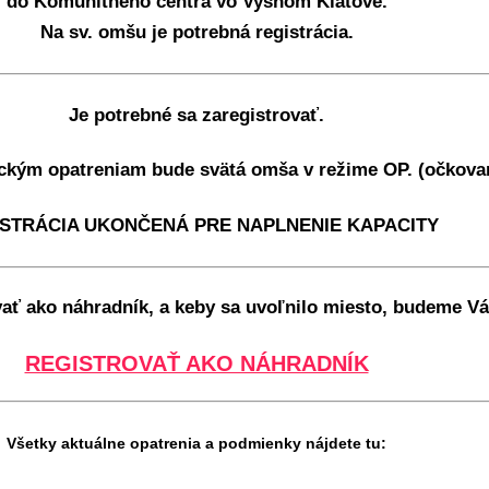
do Komunitného centra vo Vyšnom Klátove.
Na sv. omšu je potrebná registrácia.
Je potrebné sa zaregistrovať.
ckým opatreniam bude svätá omša v režime OP. (očkovan
STRÁCIA UKONČENÁ PRE NAPLNENIE KAPACITY
vať ako náhradník, a keby sa uvoľnilo miesto, budeme Vá
REGISTROVAŤ AKO NÁHRADNÍK
Všetky aktuálne opatrenia a podmienky nájdete tu: