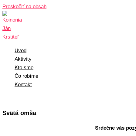
Preskočiť na obsah
Úvod
Aktivity
Kto sme
Čo robíme
Kontakt
Svätá omša
Srdečne vás pozý