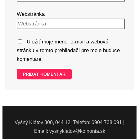
Webstránka
Uložiť moje meno, e-mail a webovú
stránku v tomto prehliadači pre moje budúce
komentáre.
Vyšný Klátov 300, 044 12| Telefón: 0904 738 091 |
Email: vysnyklatov@koinonia.sk