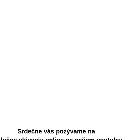
Srdečne vás pozývame na
ločne slávenie
online na našom youtube: