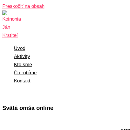
Preskočiť na obsah
Úvod
Aktivity
Kto sme
Čo robíme
Kontakt
Svätá omša online
spo