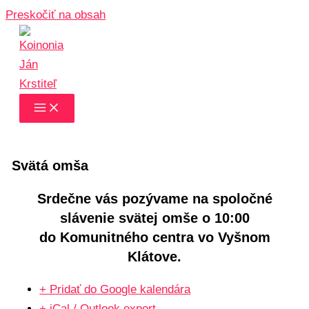
Preskočiť na obsah
Svätá omša
Srdečne vás pozývame na spoločné
slávenie svätej omše o 10:00
do Komunitného centra vo Vyšnom
Klátove.
+ Pridať do Google kalendára
+ iCal / Outlook export