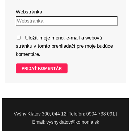
Webstránka
Uložiť moje meno, e-mail a webovú
stránku v tomto prehliadači pre moje budúce
komentáre.
Vyšný Klátov 300, 044 12| Telefón: 0904 738 091 |
Email: vysnyklatov@koinonia.sk