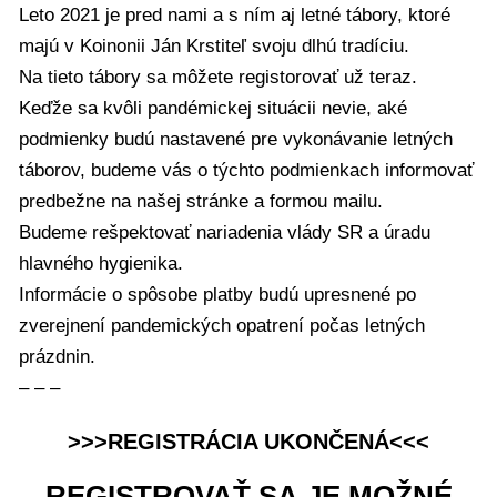
Leto 2021 je pred nami a s ním aj letné tábory, ktoré
majú v Koinonii Ján Krstiteľ svoju dlhú tradíciu.
Na tieto tábory sa môžete registorovať už teraz.
Keďže sa kvôli pandémickej situácii nevie, aké
podmienky budú nastavené pre vykonávanie letných
táborov, budeme vás o týchto podmienkach informovať
predbežne na našej stránke a formou mailu.
Budeme rešpektovať nariadenia vlády SR a úradu
hlavného hygienika.
Informácie o spôsobe platby budú upresnené po
zverejnení pandemických opatrení počas letných
prázdnin.
– – –
>>>REGISTRÁCIA UKONČENÁ<<<
REGISTROVAŤ SA JE MOŽNÉ