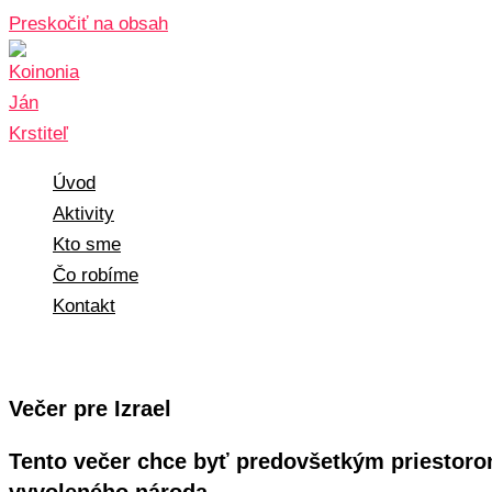
Preskočiť na obsah
Úvod
Aktivity
Kto sme
Čo robíme
Kontakt
Večer pre Izrael
Tento večer chce byť predovšetkým priestoro
vyvoleného národa.