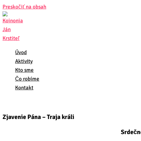
Preskočiť na obsah
Úvod
Aktivity
Kto sme
Čo robíme
Kontakt
Zjavenie Pána – Traja králi
Srdečn