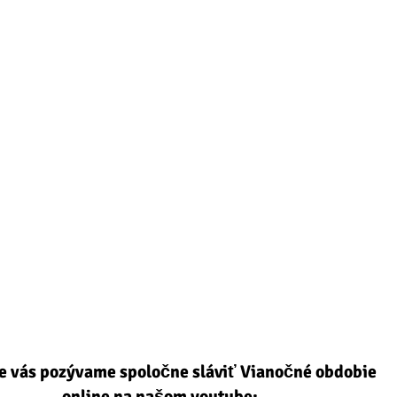
e vás pozývame spoločne sláviť Vianočné obdobie
online na našom youtube: