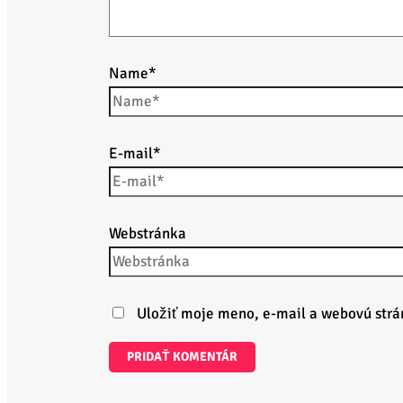
Name*
E-mail*
Webstránka
Uložiť moje meno, e-mail a webovú strá