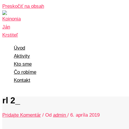
Preskočiť na obsah
Úvod
Aktivity
Kto sme
Čo robíme
Kontakt
rl 2_
Pridajte Komentár
/ Od
admin
/
6. apríla 2019