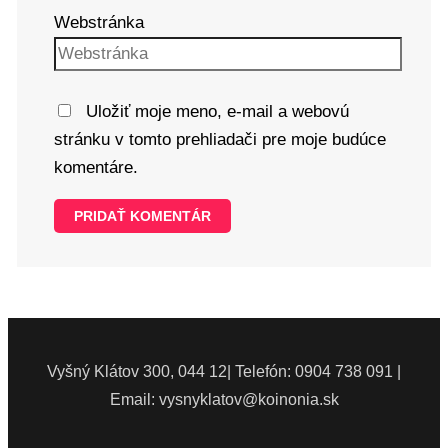
Webstránka
Uložiť moje meno, e-mail a webovú
stránku v tomto prehliadači pre moje budúce
komentáre.
Vyšný Klátov 300, 044 12| Telefón: 0904 738 091 |
Email: vysnyklatov@koinonia.sk