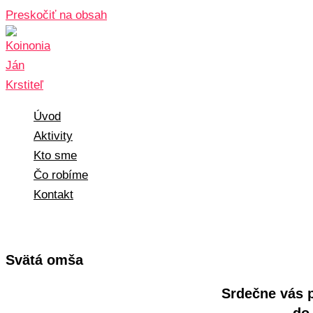
Preskočiť na obsah
Úvod
Aktivity
Kto sme
Čo robíme
Kontakt
Svätá omša
Srdečne vás 
do