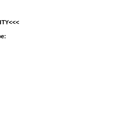
ITY<<<
be: