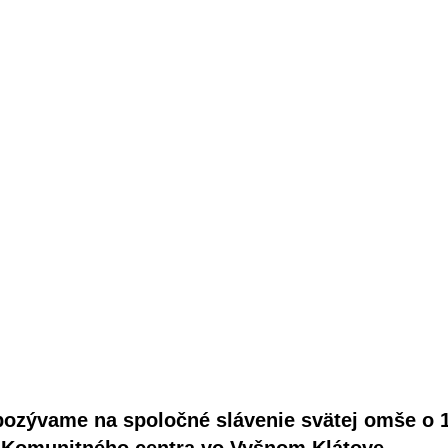
pozývame na spoločné slávenie svätej omše o 
 Komunitného centra vo Vyšnom Klátove.