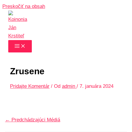
Preskočiť na obsah
Zrusene
Pridajte Komentár
/ Od
admin
/
7. januára 2024
←
Predchádzajúci Médiá